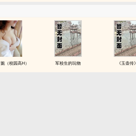
旖旎（校园高H）
军校生的玩物
《玉壶传