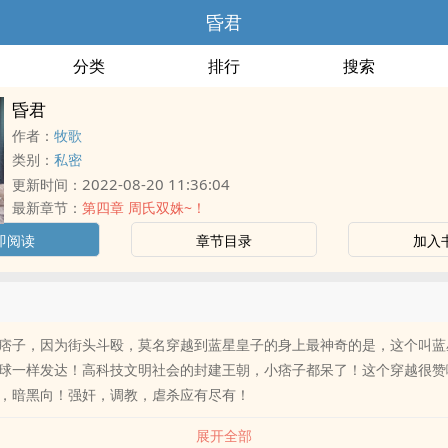
昏君
分类
排行
搜索
昏君
作者：
牧歌
类别：
私密
2022-08-20 11:36:04
更新时间：
最新章节：
第四章 周氏双姝~！
即阅读
章节目录
加入
痞子，因为街头斗殴，莫名穿越到蓝星皇子的身上最神奇的是，这个叫蓝
球一样发达！高科技文明社会的封建王朝，小痞子都呆了！这个穿越很赞
，暗黑向！强奸，调教，虐杀应有尽有！
展开全部