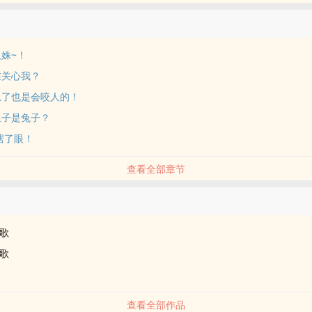
双姝~！
在关心我？
急了也是会咬人的！
皇子是兔子？
瞎了眼！
查看全部章节
品
歌
歌
查看全部作品