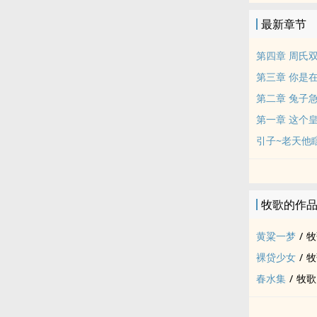
最新章节
第四章 周氏
第三章 你是
第二章 兔子
第一章 这个
引子~老天他
牧歌的作
黄粱一梦
/
牧
裸贷少女
/
牧
春水集
/
牧歌