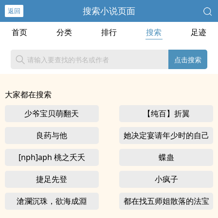
搜索小说页面
返回
首页
分类
排行
搜索
足迹
点击搜索
大家都在搜索
少爷宝贝萌翻天
【纯百】折翼
良药与他
她决定宴请年少时的自己
（1v1H）
[nph]aph 桃之夭夭
蝶蛊
捷足先登
小疯子
滄瀾沉珠，欲海成淵
都在找五师姐散落的法宝