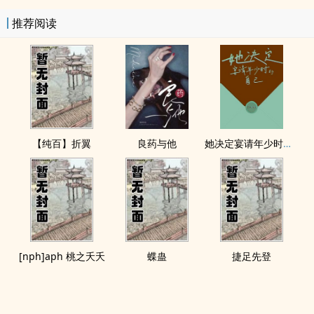
推荐阅读
【纯百】折翼
良药与他
她决定宴请年少时的自己（1v1H）
[nph]aph 桃之夭夭
蝶蛊
捷足先登