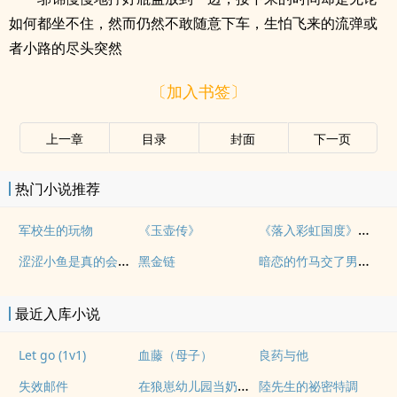
如何都坐不住，然而仍然不敢随意下车，生怕飞来的流弹或
者小路的尽头突然
〔加入书签〕
上一章
目录
封面
下一页
热门小说推荐
《落入彩虹国度》穿越+西幻+言情
军校生的玩物
《玉壶传》
涩涩小鱼是真的会被干透
暗恋的竹马交了男朋友（bg，弯掰直，1v2）
黑金链
最近入库小说
Let go (1v1)
血藤（母子）
良药与他
在狼崽幼儿园当奶爸的日常
失效邮件
陸先生的祕密特調