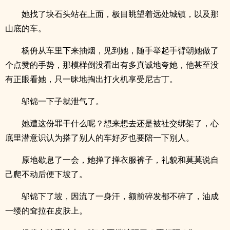
她找了块石头站在上面，极目眺望着远处城镇，以及那
山底的车。
杨侜从车里下来抽烟，见到她，随手举起手臂朝她做了
个点赞的手势，那模样倒没看出有多真诚地夸她，他甚至没
有正眼看她，只一昧地掏出打火机享受尼古丁。
邬锦一下子就泄气了。
她遭这份罪干什么呢？想来想去还是被社交绑架了，心
底里潜意识认为搭了别人的车好歹也要陪一下别人。
原地歇息了一会，她掸了掸衣服裤子，礼貌和莫莫说自
己爬不动后便下坡了。
邬锦下了坡，因流了一身汗，额前碎发都不碎了，油成
一缕的耷拉在皮肤上。