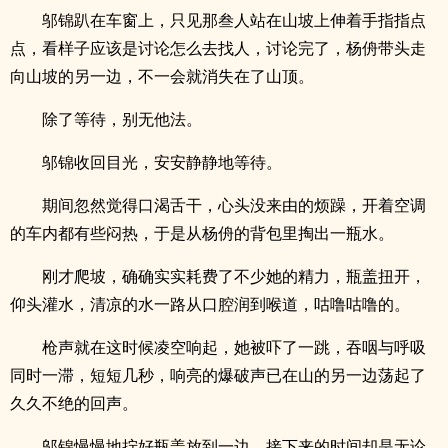
邬锦趴在车窗上，只见那叁人站在山坡上伸着手指指点
点，看样子应该是讨论怎么去找人，讨论完了，杨侜带头走
向山坡的另一边，不一会就消失在了山顶。
除了等待，别无他法。
邬锦收回目光，安安静静地等待。
期间忽然觉得口渴舌干，心头没来由的烦躁，开着空调
的车内都有些闷热，于是从杨侜的背包里掏出一瓶水。
刚才爬坡，确确实实耗费了不少她的精力，瓶盖扭开，
仰头灌水，清凉的水一路从口腔润到喉道，咕噜咕噜的。
枪声就在这时候凌空响起，她被吓了一跳，吞咽与呼吸
同时一滞，短短几秒，响亮的爆破声已在山的另一边荡起了
久久不绝的回声。
邬锦慢慢地拧好瓶盖放到一边，接下来的时间却是无论