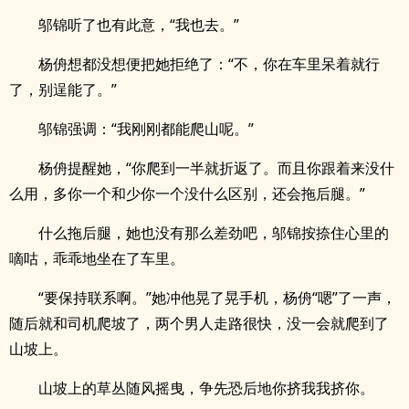
邬锦听了也有此意，“我也去。”
杨侜想都没想便把她拒绝了：“不，你在车里呆着就行
了，别逞能了。”
邬锦强调：“我刚刚都能爬山呢。”
杨侜提醒她，“你爬到一半就折返了。而且你跟着来没什
么用，多你一个和少你一个没什么区别，还会拖后腿。”
什么拖后腿，她也没有那么差劲吧，邬锦按捺住心里的
嘀咕，乖乖地坐在了车里。
“要保持联系啊。”她冲他晃了晃手机，杨侜“嗯”了一声，
随后就和司机爬坡了，两个男人走路很快，没一会就爬到了
山坡上。
山坡上的草丛随风摇曳，争先恐后地你挤我我挤你。