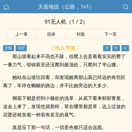
天造地设（公路，1v1）
91无人机（1 / 2）
上一章
目录
封面
下一页
〔加入书签〕
那山坡看起来不高也不陡，但爬上去是着着实实的费了
一番力气，邬锦甚至还没爬到最顶处，只爬到了半山腰。
她站在山坡往回看，却发现她离那山底已经远的有些距
离了，车停在蜿蜒的路边，并不比她旁边的大多少。
脚底下都是些到小腿处的浅草，从底下看来郁郁青葱，
这会上来了，发现也就那样，草在哪里都是草，边上绽放的
花蕾还散发着一种若有若无的臭气。
真是应了那一句话，一切景色都只适合远观。