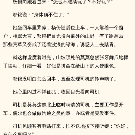
杨侜向她看过来：“怎么不继续玩了？不好玩？”
邬锦说：“身体顶不住了。”
她坐回车里乘凉，杨侜随后也上车，一人靠着一个窗
户，相默无言，邬锦把目光投向窗外的山野，有了距离后，
那些荒草又变成了泛着波浪的绿海，诱惑人上去踏青。
就这样虚度着时光，山坡顶处的莫莫忽然张牙舞爪地挥
手摆动，仔细一看，好似是拼命在给山下的人使眼色。
邬锦没明白怎么回事，直至发现司机的铃声响了。
她心里闪过不祥征兆，收回目光看向司机。
司机是莫莫这趟北上临时聘请的司机，主要工作是开
车，偶尔也会做做沟通之类的事，亦或者是突发事件。
司机见顾客有电话打来，忙不迭地按下接听键：“你好，
有什么事吗？”