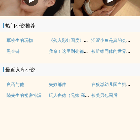
热门小说推荐
《落入彩虹国度》穿越+西幻+言情
涩涩小鱼是真的会被干透
军校生的玩物
救命！这里到处都是阴暗批（西幻NPH）
被雌雄同体的世界爆炒了（玄幻nph）
黑金链
最近入库小说
在狼崽幼儿园当奶爸的日常
良药与他
失效邮件
玩人丧德（兄妹 高H）
陸先生的祕密特調
被美男包围后