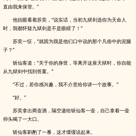
直由我来保管。”
他抬眼看着苏奕，“说实话，当初九狱剑选你为天命人
时，我都怀疑九狱剑是不是眼瞎了！”
苏奕一怔，“就因为我是他们口中说的那个凡俗中的泥腿
子？”
斩仙客道：“关于你的身世，等离开这座天狱时，你自能
从九狱剑中找到答案。”
“不过，若你感兴趣，我不介意给你讲一个故事。”
“好。”
苏奕拿出两壶酒，隔空递给斩仙客一壶，自己拿着一壶
仰头喝了一大口。
斩仙客斟酌了一番，这才缓缓说起来。