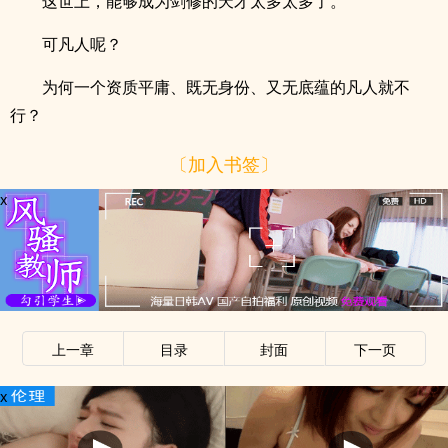
这世上，能够成为剑修的天才太多太多了。
可凡人呢？
为何一个资质平庸、既无身份、又无底蕴的凡人就不
行？
〔加入书签〕
x
上一章
目录
封面
下一页
x