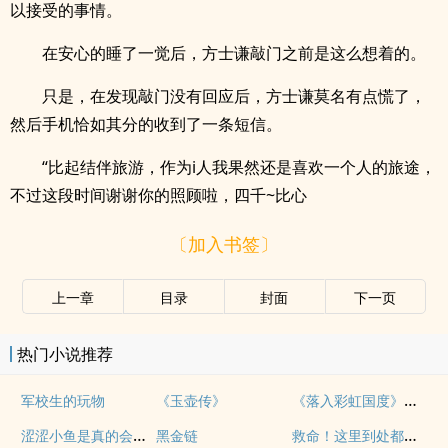
以接受的事情。
在安心的睡了一觉后，方士谦敲门之前是这么想着的。
只是，在发现敲门没有回应后，方士谦莫名有点慌了，
然后手机恰如其分的收到了一条短信。
“比起结伴旅游，作为i人我果然还是喜欢一个人的旅途，
不过这段时间谢谢你的照顾啦，四千~比心
〔加入书签〕
上一章
目录
封面
下一页
热门小说推荐
《落入彩虹国度》穿越+西幻+言情
军校生的玩物
《玉壶传》
涩涩小鱼是真的会被干透
救命！这里到处都是阴暗批（西幻NPH）
黑金链