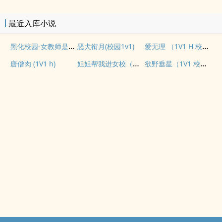
最近入库小说
黑化校园-女教师是我的复仇共犯
爱无理 （1V1 H 校园）
恶犬衔月(校园1v1)
姐姐帮我进女校（骨科，NPH，年下）
欲野垂星（1V1 校园H）
唐僧肉 (1V1 h)