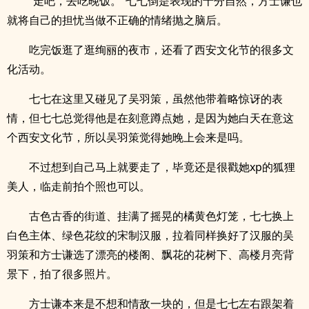
“走吧，去吃晚饭。”七七倒是表现的十分自然，方士谦也
就将自己的担忧当做不正确的情绪抛之脑后。
吃完饭逛了逛绚丽的夜市，还看了西安文化节的很多文
化活动。
七七在这里又碰见了吴羽策，虽然他带着略惊讶的表
情，但七七总觉得他是在刻意蹲点她，是因为她白天在意这
个西安文化节，所以吴羽策觉得她晚上会来是吗。
不过想到自己马上就要走了，毕竟还是很戳她xp的狐狸
美人，临走前拍个照也可以。
古色古香的街道、挂满了摇晃的橘黄色灯笼，七七换上
白色主体、绿色花纹的宋制汉服，拉着同样换好了汉服的吴
羽策和方士谦选了漂亮的楼阁、飘花的花树下、高楼月亮背
景下，拍了很多照片。
方士谦本来是不想和情敌一块的，但是七七左右跟架着