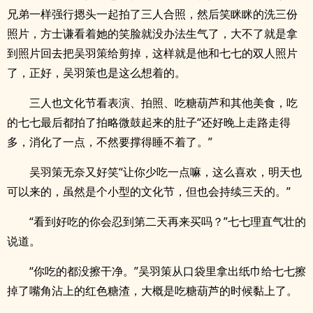
兄弟一样强行摁头一起拍了三人合照，然后笑眯眯的洗三份
照片，方士谦看着她的笑脸就没办法生气了，大不了就是拿
到照片回去把吴羽策给剪掉，这样就是他和七七的双人照片
了，正好，吴羽策也是这么想着的。
三人也文化节看表演、拍照、吃糖葫芦和其他美食，吃
的七七最后都拍了拍略微鼓起来的肚子“还好晚上走路走得
多，消化了一点，不然要撑得睡不着了。”
吴羽策无奈又好笑“让你少吃一点嘛，这么喜欢，明天也
可以来的，虽然是个小型的文化节，但也会持续三天的。”
“看到好吃的你会忍到第二天再来买吗？”七七理直气壮的
说道。
“你吃的都没擦干净。”吴羽策从口袋里拿出纸巾给七七擦
掉了嘴角沾上的红色糖渣，大概是吃糖葫芦的时候黏上了。