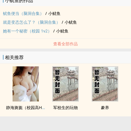
小鱿鱼的作品
鱿鱼便当（脑洞合集）
/
小鱿鱼
就是变态怎么了？（脑洞合集）
/
小鱿鱼
她有一个秘密（校园 1v2）
/
小鱿鱼
查看全部作品
相关推荐
静海旖旎（校园高H）
军校生的玩物
豢养