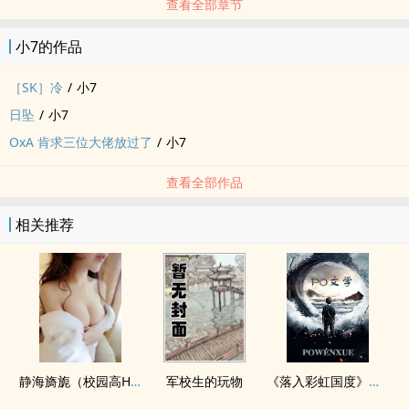
查看全部章节
小7的作品
［SK］冷
/
小7
日坠
/
小7
OxA 肯求三位大佬放过了
/
小7
查看全部作品
相关推荐
静海旖旎（校园高H）
军校生的玩物
《落入彩虹国度》穿越+西幻+言情