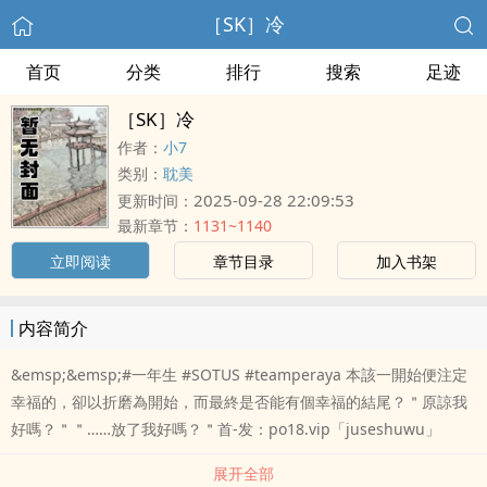
［SK］冷
首页
分类
排行
搜索
足迹
［SK］冷
作者：
小7
类别：
耽美
2025-09-28 22:09:53
更新时间：
最新章节：
1131~1140
立即阅读
章节目录
加入书架
内容简介
&emsp;&emsp;#一年生 #SOTUS #teamperaya 本該一開始便注定
幸福的，卻以折磨為開始，而最終是否能有個幸福的結尾？＂原諒我
好嗎？＂＂……放了我好嗎？＂首-发：po18.vip「juseshuwu」
展开全部