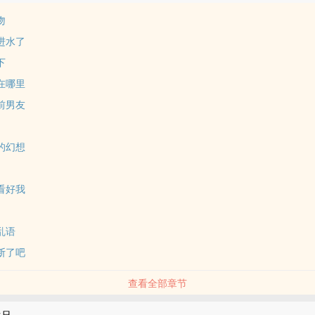
吻
进水了
下
在哪里
前男友
的幻想
看好我
乱语
断了吧
查看全部章节