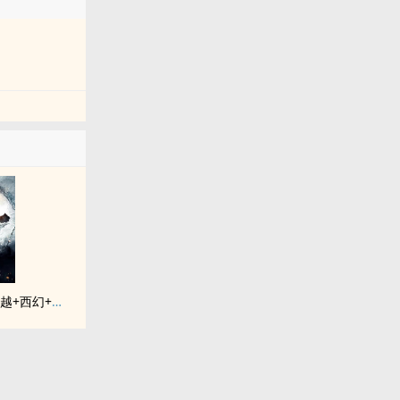
《落入彩虹国度》穿越+西幻+言情