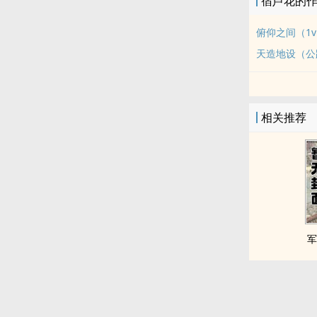
宿芦花的
俯仰之间（1v
天造地设（公
相关推荐
军