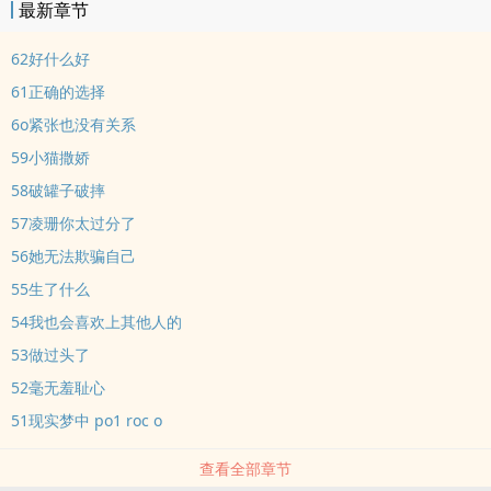
最新章节
62好什么好
61正确的选择
6o紧张也没有关系
59小猫撒娇
58破罐子破摔
57凌珊你太过分了
56她无法欺骗自己
55生了什么
54我也会喜欢上其他人的
53做过头了
52毫无羞耻心
51现实梦中 po1 roc o
查看全部章节