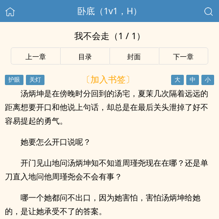
卧底（1v1，H）
我不会走（1 / 1）
上一章
目录
封面
下一章
〔加入书签〕
汤炳坤是在傍晚时分回到的汤宅，夏茉几次隔着远远的
距离想要开口和他说上句话，却总是在最后关头泄掉了好不
容易提起的勇气。
她要怎么开口说呢？
开门见山地问汤炳坤知不知道周瑾尧现在在哪？还是单
刀直入地问他周瑾尧会不会有事？
哪一个她都问不出口，因为她害怕，害怕汤炳坤给她
的，是让她承受不了的答案。