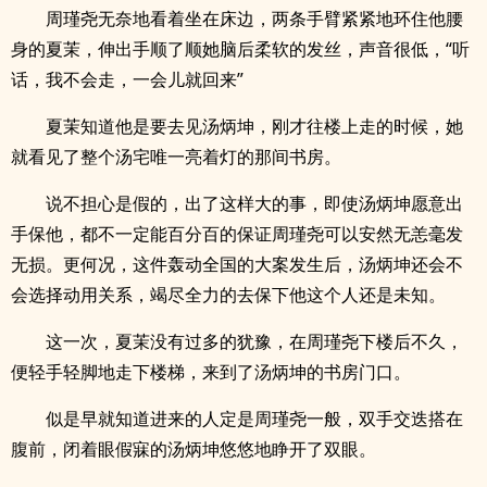
周瑾尧无奈地看着坐在床边，两条手臂紧紧地环住他腰
身的夏茉，伸出手顺了顺她脑后柔软的发丝，声音很低，“听
话，我不会走，一会儿就回来”
夏茉知道他是要去见汤炳坤，刚才往楼上走的时候，她
就看见了整个汤宅唯一亮着灯的那间书房。
说不担心是假的，出了这样大的事，即使汤炳坤愿意出
手保他，都不一定能百分百的保证周瑾尧可以安然无恙毫发
无损。更何况，这件轰动全国的大案发生后，汤炳坤还会不
会选择动用关系，竭尽全力的去保下他这个人还是未知。
这一次，夏茉没有过多的犹豫，在周瑾尧下楼后不久，
便轻手轻脚地走下楼梯，来到了汤炳坤的书房门口。
似是早就知道进来的人定是周瑾尧一般，双手交迭搭在
腹前，闭着眼假寐的汤炳坤悠悠地睁开了双眼。