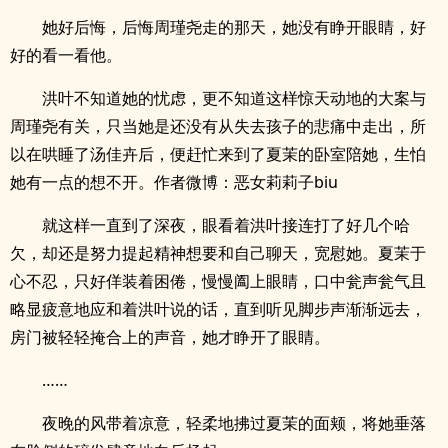
她好后悔，后悔周瑾尧走的那天，她没有睁开眼睛，好
好的看一看他。
洪叶不知道她的忧虑，更不知道这样惊天动地的大案与
周瑾尧有关，只当她是还没有从失去孩子的悲痛中走出，所
以在哄睡了汤佳卉后，便赶忙来到了夏茉的卧室陪她，生怕
她有一点的想不开。作者微博：恶女莉莉子biu
就这样一直到了深夜，眼看着洪叶接连打了好几个哈
欠，却还是努力提起精神想要和自己聊天，宽慰她。夏茉于
心不忍，只好佯装着困倦，慢慢阖上眼睛，口中瓮声瓮气且
略显疲意地应和着洪叶说的话，直到听见脚步声渐渐远去，
房门被轻轻掩合上的声音，她才睁开了眼睛。
……
夜晚的风带着凉意，轻柔地拂过夏茉的面颊，将她垂落