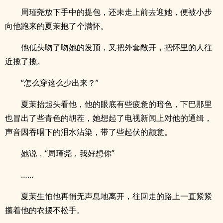
周瑾尧放下手中的提包，还未走上前去迎她，便被小步
向他跑来的夏茉抱了个满怀。
他低头吻了吻她的发顶，又把外套敞开，把怀里的人往
近揽了揽。
“怎么穿这么少出来？”
夏茉抬起头看他，他的眼底有些疲惫的暗色，下巴那里
也冒出了些青色的胡茬，她想起了电视新闻上对他的通缉，
声音因吞咽下的泪水沾染，带了些起伏的颤意。
她说，“周瑾尧，我好想你”
……
夏茉生怕他再悄无声息地离开，往回走的路上一直紧紧
攥着他的衣摆不松手。