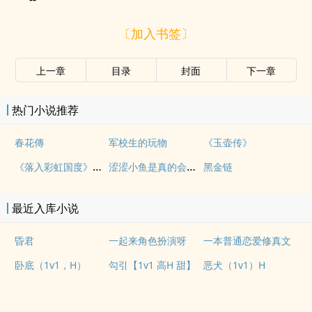
〔加入书签〕
上一章
目录
封面
下一章
热门小说推荐
春花傳
军校生的玩物
《玉壶传》
《落入彩虹国度》穿越+西幻+言情
涩涩小鱼是真的会被干透
黑金链
最近入库小说
昏君
一起来角色扮演呀
一本普通恋爱修真文
卧底（1v1，H）
勾引【1v1 高H 甜】
恶犬（1v1）H