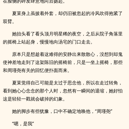
在脸侧的碎发肆意地向后扬起。
夏茉身上虽披着外套，却仍旧被忽起的冷风吹得抱紧了
双臂。
她抬头看了看头顶月明星稀的夜空，之后从院子角落里
的摇椅上站起身，慢慢地向汤宅的门口走去。
原本只是想趁着这难得的安静出来散散心，没想到却鬼
使神差地走到了这架陈旧的摇椅前，只是一坐上摇椅，那些
和周瑾尧有关的回忆便扑面而来。
夏茉觉得自己可能是太过于思念他，所以在走过转角，
看到她心心念念的那个人时，忽然有一瞬间的退缩，她好怕
这是轻轻一戳就会破掉的幻象。
她的脚步有些犹豫，口中不确定地唤他，“周瑾尧”
“嗯，是我”