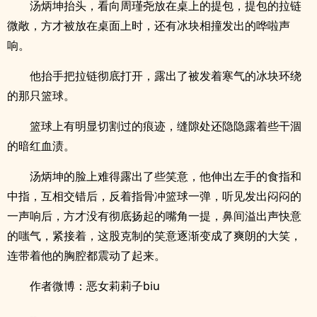
汤炳坤抬头，看向周瑾尧放在桌上的提包，提包的拉链
微敞，方才被放在桌面上时，还有冰块相撞发出的哗啦声
响。
他抬手把拉链彻底打开，露出了被发着寒气的冰块环绕
的那只篮球。
篮球上有明显切割过的痕迹，缝隙处还隐隐露着些干涸
的暗红血渍。
汤炳坤的脸上难得露出了些笑意，他伸出左手的食指和
中指，互相交错后，反着指骨冲篮球一弹，听见发出闷闷的
一声响后，方才没有彻底扬起的嘴角一提，鼻间溢出声快意
的嗤气，紧接着，这股克制的笑意逐渐变成了爽朗的大笑，
连带着他的胸腔都震动了起来。
作者微博：恶女莉莉子biu
--